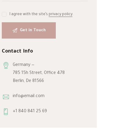
I agree with the site’s
privacy policy
.
Contact Info
Germany —
785 15h Street, Office 478
Berlin, De 81566
info@email.com
+1 840 841 25 69