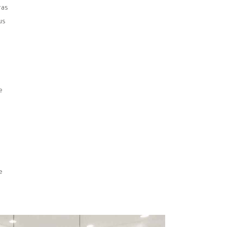
ras
us
e
e