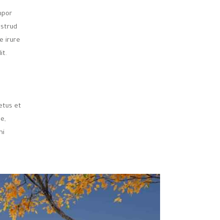
mpor
ostrud
e irure
it.
etus et
e,
mi