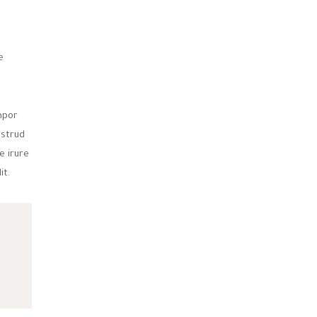
e
mpor
ostrud
e irure
it.